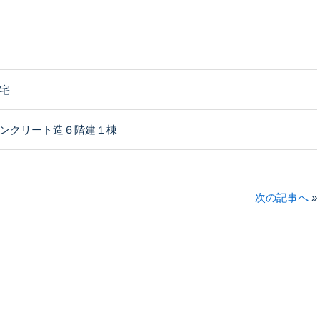
宅
ンクリート造６階建１棟
次の記事へ
»